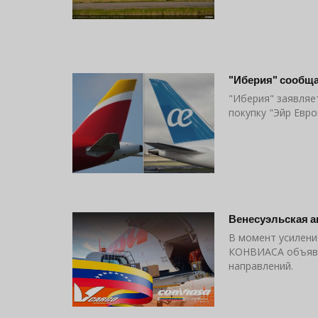
"Иберия" сообщае
"Иберия" заявляет
покупку "Эйр Евро
Венесуэльская а
В момент усилени
КОНВИАСА объявил
направлений.