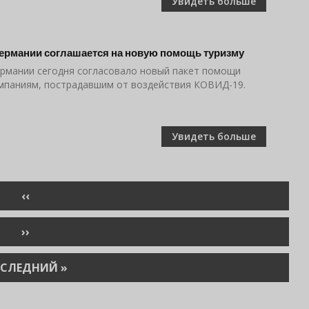
Увидеть больше
ермании соглашается на новую помощь туризму
рмании сегодня согласовало новый пакет помощи
мпаниям, пострадавшим от воздействия КОВИД-19.
Увидеть больше
ПРЕДЫДУЩАЯ
‹‹
СТРАНИЦА
СЛЕДУЮЩАЯ
››
СТРАНИЦА
СЛЕДНЯЯ
СЛЕДНИЙ »
РАНИЦА