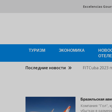
Перейти
Excelencias Gou
к
основному
содержанию
ТУРИЗМ
ЭКОНОМИКА
НОВО
ОТЕЛ
Последние новости
FITCuba 2023 
Бразильская ави
Компания "Гол", 
убытках в размер