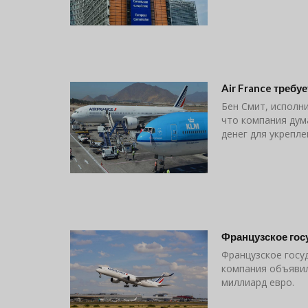
Air France требу
Бен Смит, исполни
что компания дум
денег для укрепле
Французское гос
Французское госуд
компания объявил
миллиард евро.