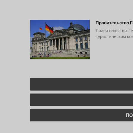
Правительство Г
Правительство Ге
туристическим ко
Нумерация
страниц
ПО
ПО
СТ