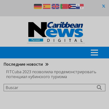
Pasar
al
contenido
principal
Последние новости
FITCuba 2023 позволила продемонстрировать
потенциал кубинского туризма
Buscar