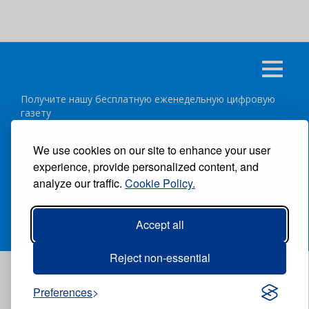
Получите нашу бесплатную еженедельную цифровую
газету
подписаться
отписка
We use cookies on our site to enhance your user
experience, provide personalized content, and
Следуйте за нами:
analyze our traffic.
Cookie Policy.
ВСЕ ПРАВА ЗАЩИЩЕНЫ ®CARIBBEAN NEWS DIGITAL.
Accept all
АВТОР:
GRUPO EXCELENCIAS.
Reject non-essential
Preferences