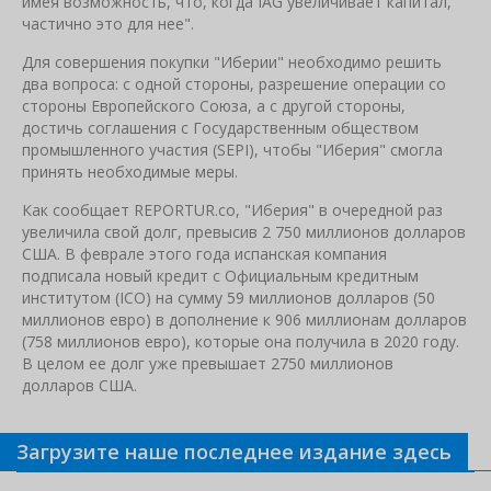
имея возможность, что, когда IAG увеличивает капитал,
частично это для нее".
Для совершения покупки "Иберии" необходимо решить
два вопроса: с одной стороны, разрешение операции со
стороны Европейского Союза, а с другой стороны,
достичь соглашения с Государственным обществом
промышленного участия (SEPI), чтобы "Иберия" смогла
принять необходимые меры.
Как сообщает REPORTUR.co, "Иберия" в очередной раз
увеличила свой долг, превысив 2 750 миллионов долларов
США. В феврале этого года испанская компания
подписала новый кредит с Официальным кредитным
институтом (ICO) на сумму 59 миллионов долларов (50
миллионов евро) в дополнение к 906 миллионам долларов
(758 миллионов евро), которые она получила в 2020 году.
В целом ее долг уже превышает 2750 миллионов
долларов США.
Загрузите наше последнее издание здесь
Связанные новости