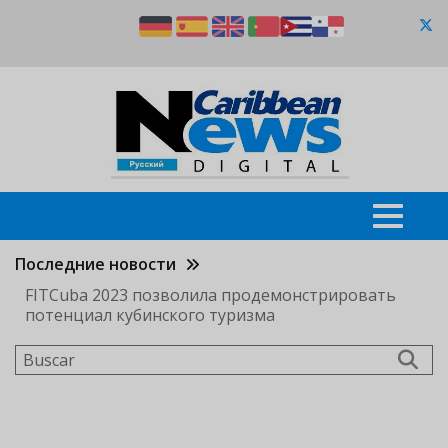
Pasar
al
contenido
principal
Последние новости
FITCuba 2023 позволила продемонстрировать
потенциал кубинского туризма
Buscar