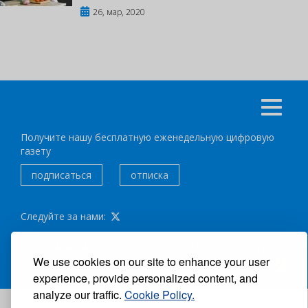
26, мар, 2020
Получите нашу бесплатную еженедельную цифровую
газету
подписаться
отписка
Следуйте за нами:
ВСЕ ПРАВА ЗАЩИЩЕНЫ ®CARIBBEAN NEWS DIGITAL.
We use cookies on our site to enhance your user
АВТОР:
GRUPO EXCELENCIAS.
experience, provide personalized content, and
analyze our traffic.
Cookie Policy.