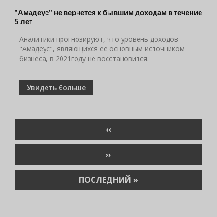
"Амадеус" не вернется к бывшим доходам в течение
5 лет
Аналитики прогнозируют, что уровень доходов
"Амадеус", являющихся ее основным источником
бизнеса, в 2021году не восстановится.
Увидеть больше
Нумерация
ПРЕДЫДУЩАЯ
‹‹
страниц
СТРАНИЦА
СЛЕДУЮЩАЯ
››
СТРАНИЦА
ПОСЛЕДНЯЯ
ПОСЛЕДНИЙ »
СТРАНИЦА