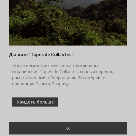
Дышите "Topes de Collantes".
После нескольких месяцев вынужденного
ограничения Topes de Collantes, горный перевал,
расположенный в Сьерра-дель-Эскамбрай, в
провинции Санкти-Спиритус.
Увидеть больше
Нумерация
ПРЕДЫДУЩАЯ
‹‹
страниц
СТРАНИЦА