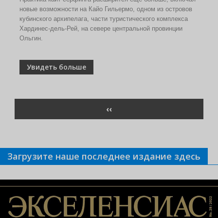
новые возможности на Кайо Гильермо, одном из островов
кубинского архипелага, части туристического комплекса
Хардинес-дель-Рей, на севере центральной провинции
Ольгин.
Увидеть больше
Нумерация
ПРЕДЫДУЩАЯ
‹‹
страниц
СТРАНИЦА
Загрузите наше последнее издание здесь