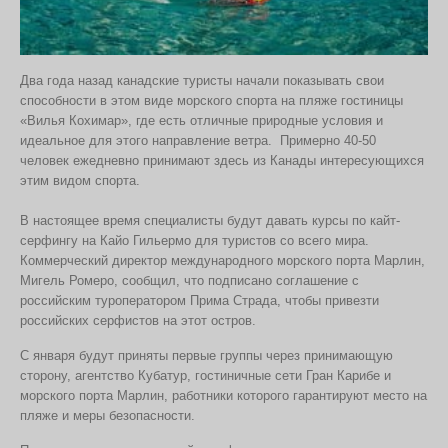
Два года назад канадские туристы начали показывать свои
способности в этом виде морского спорта на пляже гостиницы
«Вилья Кохимар», где есть отличные природные условия и
идеальное для этого направление ветра.
Примерно 40-50
человек ежедневно принимают здесь из Канады интересующихся
этим видом спорта.
В настоящее время специалисты будут давать курсы по кайт-
серфингу на Кайо Гильермо для туристов со всего мира.
Коммерческий
директор
международного
морского
порта
Марлин
,
Мигель
Ромеро
,
сообщил
,
что
подписано
соглашение
с
российским
туроператором
Прима
Страда
,
чтобы
привезти
российских
серфистов
на
этот
остров
.
С января будут приняты первые группы через принимающую
сторону, агентство Кубатур, гостиничные сети Гран Карибе и
морского порта Марлин, работники которого гарантируют место на
пляже и меры безопасности.