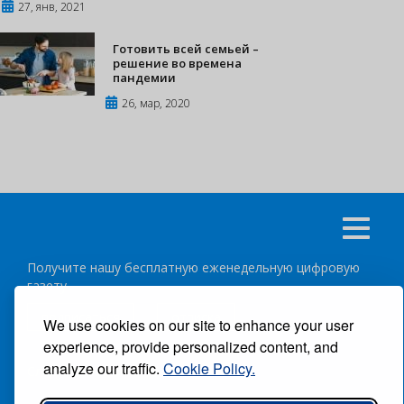
27, янв, 2021
Готовить всей семьей –
решение во времена
пандемии
26, мар, 2020
Получите нашу бесплатную еженедельную цифровую
газету
подписаться
отписка
We use cookies on our site to enhance your user
experience, provide personalized content, and
analyze our traffic.
Cookie Policy.
Следуйте за нами: