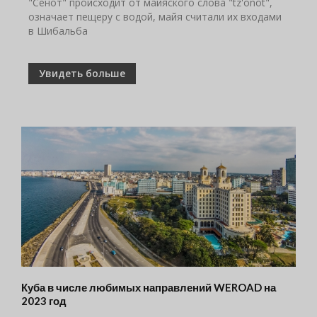
"Cенот" происходит от майяского слова "tz'onot",
означает пещеру с водой, майя считали их входами
в Шибальба
Увидеть больше
Куба в числе любимых направлений WEROAD на
2023 год