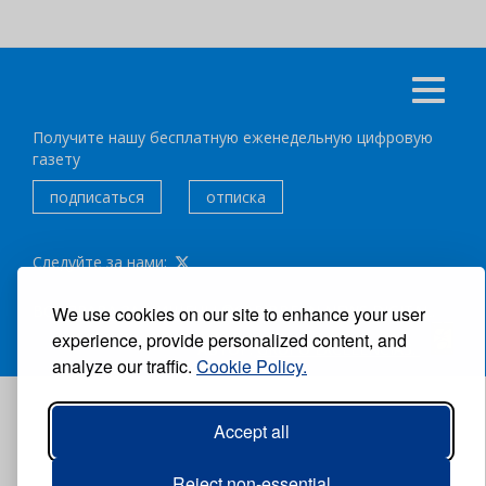
Получите нашу бесплатную еженедельную цифровую
газету
подписаться
отписка
Следуйте за нами:
ВСЕ ПРАВА ЗАЩИЩЕНЫ ®CARIBBEAN NEWS DIGITAL.
We use cookies on our site to enhance your user
experience, provide personalized content, and
АВТОР:
GRUPO EXCELENCIAS.
analyze our traffic.
Cookie Policy.
Accept all
Reject non-essential