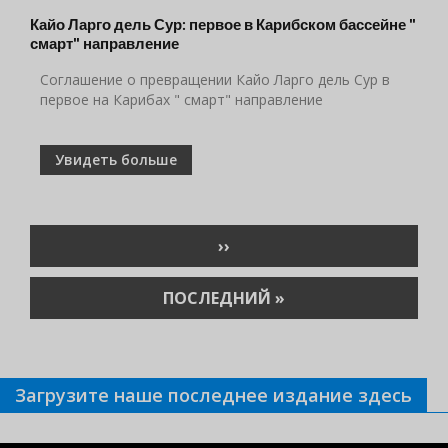
Кайо Ларго дель Сур: первое в Карибском бассейне "
смарт" направление
Соглашение о превращении Кайо Ларго дель Сур в
первое на Карибах " смарт" направление
Увидеть больше
Нумерация
СЛЕДУЮЩАЯ
››
страниц
СТРАНИЦА
ПОСЛЕДНЯЯ
ПОСЛЕДНИЙ »
СТРАНИЦА
Загрузите наше последнее издание здесь