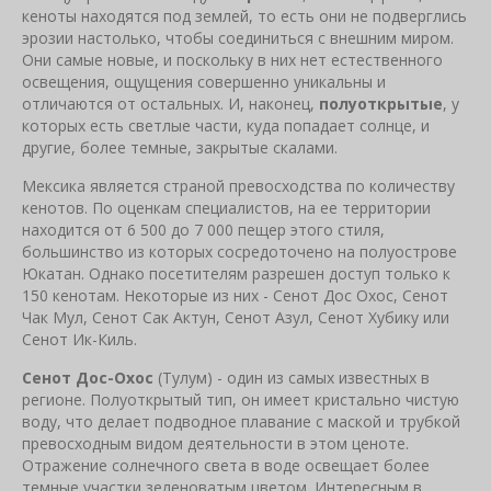
кеноты находятся под землей, то есть они не подверглись
эрозии настолько, чтобы соединиться с внешним миром.
Они самые новые, и поскольку в них нет естественного
освещения, ощущения совершенно уникальны и
отличаются от остальных. И, наконец,
полуоткрытые
, у
которых есть светлые части, куда попадает солнце, и
другие, более темные, закрытые скалами.
Мексика является страной превосходства по количеству
кенотов. По оценкам специалистов, на ее территории
находится от 6 500 до 7 000 пещер этого стиля,
большинство из которых сосредоточено на полуострове
Юкатан. Однако посетителям разрешен доступ только к
150 кенотам. Некоторые из них - Сенот Дос Охос, Сенот
Чак Мул, Сенот Сак Актун, Сенот Азул, Сенот Хубику или
Сенот Ик-Киль.
Сенот Дос-Охос
(Тулум) - один из самых известных в
регионе. Полуоткрытый тип, он имеет кристально чистую
воду, что делает подводное плавание с маской и трубкой
превосходным видом деятельности в этом ценоте.
Отражение солнечного света в воде освещает более
темные участки зеленоватым цветом. Интересным в