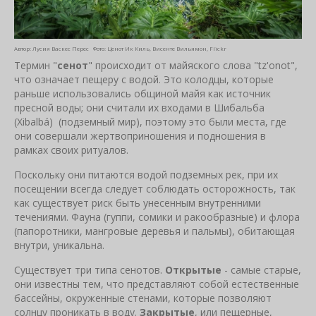
Автор: Лусия Васкес Перес Фото: Ценот Ик Киль, Висенте Вильямон, Flickr
Термин "
сенот
" происходит от майяского слова "tz'onot",
что означает пещеру с водой. Это колодцы, которые
раньше использовались общиной майя как источник
пресной воды; они считали их входами в Шибальба
(Xibalbá) (подземный мир), поэтому это были места, где
они совершали жертвоприношения и подношения в
рамках своих ритуалов.
Поскольку они питаются водой подземных рек, при их
посещении всегда следует соблюдать осторожность, так
как существует риск быть унесенным внутренними
течениями. Фауна (гуппи, сомики и ракообразные) и флора
(папоротники, мангровые деревья и пальмы), обитающая
внутри, уникальна.
Существует три типа cенотов.
Открытые
- самые старые,
они известны тем, что представляют собой естественные
бассейны, окруженные стенами, которые позволяют
солнцу проникать в воду.
Закрытые
, или пещерные,