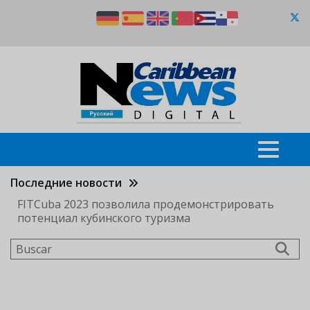
Pasar
al
contenido
principal
Последние новости
FITCuba 2023 позволила продемонстрировать
потенциал кубинского туризма
Buscar