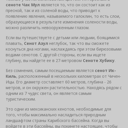
cеноте Чак Мул
является то, что он состоит как из
пресной, так и из соленой воды, что приводит к
появлению явления, называемого галоклин, то есть слои,
образующиеся в результате изменения солености воды,
можно различить невооруженным глазом.
Если вы путешествуете с детьми или людьми, боящимися
плавать,
Сенот Азул
неглубок, так что вы сможете
коснуться дна ногами, наслаждаясь при этом бирюзовыми
водами сенотов. С другой стороны, если вы ищете
глубину, вы найдете ее в 27-метровом
Сеноте Хубику
.
Без сомнения, самым посещаемым является
cенот Ик-
Киль
, расположенный в нескольких километрах от Чичен-
Ицы. Его диаметр составляет 60 метров, глубина - 26
метров, и он окружен растительностью. Находясь рядом с
одним из 7 чудес света, он является самым
туристическим.
Это одни из мексиканских кенотов, необходимые для
того, чтобы максимально насладиться природным
ландшафтом страны Карибского бассейна. Когда вы
войдете в эти бассейны, вы покинете настоящее, чтобы