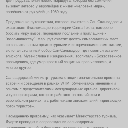
для представления нового маршрута, который без сомнения
вызовет интерес у европейцев к жизни «человека мира»,
погибшего от рук убийц в 1980 году.
Предложение путешествия, которое начнется в Сан-Сальвадоре и
охватывает близлежащие территории Санта-Текла, намерено
бросить миру вызов, передавая послание и приглашние к
"поломничеству". Маршрут охватит десять символических мест
со значительными архитектурными и историческими памятниками,
включая столичный собор Сан-Сальвадор, где покоятся останки
епископа, Музей слова и изображения,
госпиталь «Божественное
провидение», где умер яростный защитник прав человека, и
многое другое.
Сальвадорский министр туризма отводит значительное время на
встречи и совещания в рамках
WTM
, обмениваясь мнениями и
опытом с представителями международных органов, директивой
и туроператорами, которые работают на английском и
европейском рынках, и с работниками авиакомпаний, «двигающих
поток туристов».
Насыщенную программу, как указывает Министерство туризма,
Дуарте проводит в сопровождении сальвадорских
предпринимателей, в большинстве случаев, что говорит о