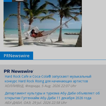
PRNewswire
Hard Rock Cafe и Coca-Cola® запускают музыкальный
конкурс Hard Rock Rising для начинающих артистов
ХОЛЛИВУД, Флорида, 5 Aug. 2026 22:07 Uhr
Департамент культуры и туризма Абу-Даби объявляет об
открытии Гуггенхайм Абу-Даби 11 декабря 2026 года
АБУ-ДАБИ, ОАЭ, 29 Jul. 2026 22:58 Uhr