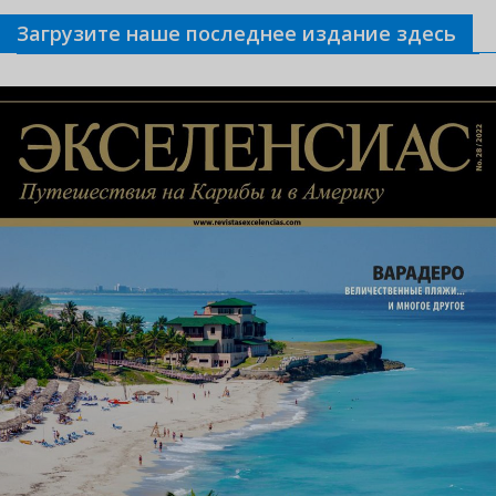
Загрузите наше последнее издание здесь
Связанные новости