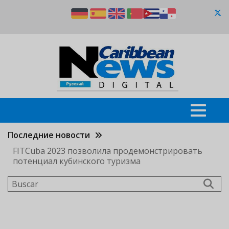
Pasar
al
contenido
principal
Последние новости
FITCuba 2023 позволила продемонстрировать
потенциал кубинского туризма
Buscar