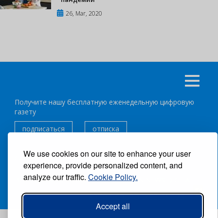
26, Mar, 2020
Получите нашу бесплатную еженедельную цифровую
газету
подписаться
отписка
We use cookies on our site to enhance your user
Следуйте за нами:
experience, provide personalized content, and
analyze our traffic.
Cookie Policy.
ВСЕ ПРАВА ЗАЩИЩЕНЫ ®CARIBBEAN NEWS DIGITAL.
АВТОР:
GRUPO EXCELENCIAS.
Accept all