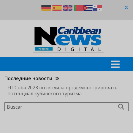
Pasar
al
contenido
principal
Последние новости
FITCuba 2023 позволила продемонстрировать
потенциал кубинского туризма
Buscar