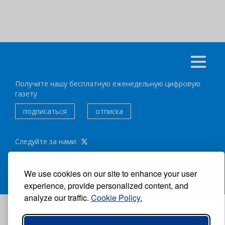
Получите нашу бесплатную еженедельную цифровую
газету
подписаться
отписка
Следуйте за нами:
ВСЕ ПРАВА ЗАЩИЩЕНЫ ®CARIBBEAN NEWS DIGITAL.
We use cookies on our site to enhance your user
АВТОР:
GRUPO EXCELENCIAS.
experience, provide personalized content, and
analyze our traffic.
Cookie Policy.