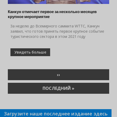
Канкун отмечает первое за несколько месяцев
крупное мероприятие
За неделю до Всемирного саммита WTTC, Канкун
заявил, что готов принять первое крупное событие
туристического сектора в этом 2021 году
Увидеть больше
Нумерация
СЛЕДУЮЩАЯ
››
страниц
СТРАНИЦА
ПОСЛЕДНЯЯ
ПОСЛЕДНИЙ »
СТРАНИЦА
Загрузите наше последнее издание здесь