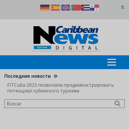
Pasar
al
contenido
principal
Последние новости
FITCuba 2023 позволила продемонстрировать
потенциал кубинского туризма
Buscar