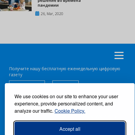
решение во времена
пандемии
26, Mar, 2020
Получите нашу бесплатную еженедельную цифровую
газету
подписаться
отписка
We use cookies on our site to enhance your user
experience, provide personalized content, and
Следуйте за нами:
analyze our traffic.
Cookie Policy.
ВСЕ ПРАВА ЗАЩИЩЕНЫ ®CARIBBEAN NEWS DIGITAL.
АВТОР:
GRUPO EXCELENCIAS.
Accept all