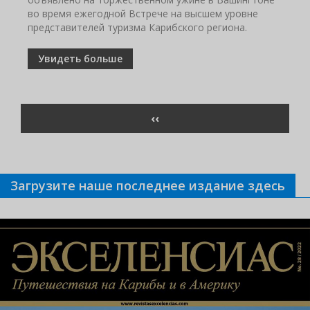
во время ежегодной Встрече на высшем уровне
представителей туризма Карибского региона.
Увидеть больше
Нумерация
ПРЕДЫДУЩАЯ
‹‹
страниц
СТРАНИЦА
Загрузите наше последнее издание здесь