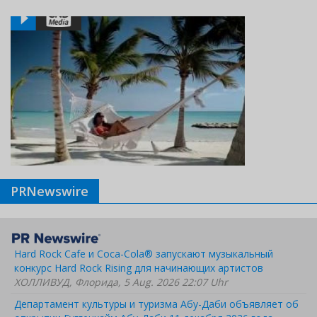
PRNewswire
Hard Rock Cafe и Coca-Cola® запускают музыкальный
конкурс Hard Rock Rising для начинающих артистов
ХОЛЛИВУД, Флорида, 5 Aug. 2026 22:07 Uhr
Департамент культуры и туризма Абу-Даби объявляет об