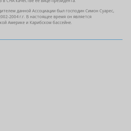
в в CHA качестве ее вице-президента.
ителем данной Ассоциации был господин Симон Суарес,
002-2004 г.г. В настоящее время он является
ской Америке и Карибском бассейне.