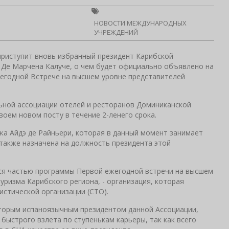
НОВОСТИ МЕЖДУНАРОДНЫХ
УЧРЕЖДЕНИЙ
приступит вновь избранный президент Карибской
е Де Марчена Калуче, о чем будет официально объявлено на
егодной Встрече на высшем уровне представителей
ьной ассоциации отелей и ресторанов Доминиканской
оем новом посту в течение 2-ленего срока.
жа Айдэ де Райньери, которая в данный момент занимает
также назначена на должность президента этой
ся частью программы Первой ежегодной встречи на высшем
уризма Карибского региона, - организация, которая
истической организации (CTO).
торым испаноязычным президентом данной Ассоциации,
 быстрого взлета по ступенькам карьеры, так как всего