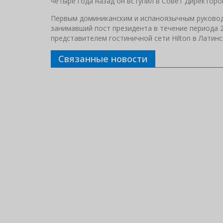
четыре года назад он вступил в Совет Директоро
Первым доминиканским и испаноязычным руковод
занимавший пост президента в течение периода 2
представителем гостиничной сети Hilton в Латин
Связанные новости