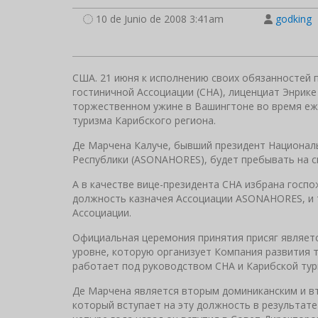
10 de Junio de 2008 3:41am
godking
США. 21 июня к исполнению своих обязанностей 
гостиничной Ассоциации (CHA), лиценциат Энрик
торжественном ужине в Вашингтоне во время еж
туризма Карибского региона.
Де Марчена Калуче, бывший президент Национал
Республики (ASONAHORES), будет пребывать на св
А в качестве вице-президента CHA избрана госпо
должность казначея Ассоциации ASONAHORES, и 
Ассоциации.
Официальная церемония принятия присяг являет
уровне, которую организует Компания развития т
работает под руководством CHA и Карибской тур
Де Марчена является вторым доминиканским и в
который вступает на эту должность в результате