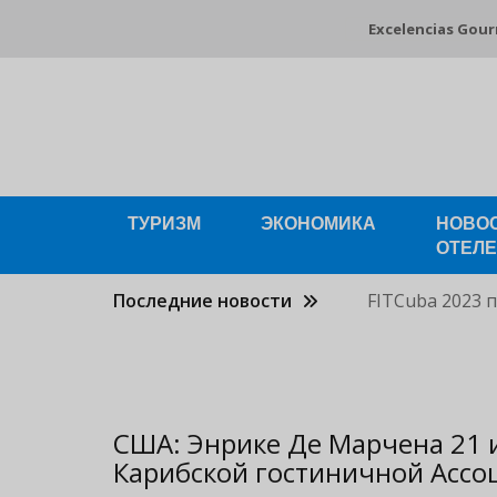
Перейти
Excelencias Gou
к
основному
содержанию
ТУРИЗМ
ЭКОНОМИКА
НОВО
ОТЕЛ
Последние новости
FITCuba 2023 
США: Энрике Де Марчена 21 и
Карибской гостиничной Асс