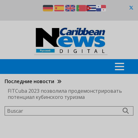
Pasar
al
contenido
principal
Последние новости
FITCuba 2023 позволила продемонстрировать
потенциал кубинского туризма
Buscar