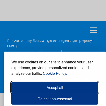
Получите нашу бесплатную еженедельную цифровую
газету
подписаться
отписка
We use cookies on our site to enhance your user
experience, provide personalized content, and
Следуйте за нами:
analyze our traffic.
Cookie Policy.
ВСЕ ПРАВА ЗАЩИЩЕНЫ ®CARIBBEAN NEWS DIGITAL.
АВТОР:
GRUPO EXCELENCIAS.
Accept all
Reject non-essential