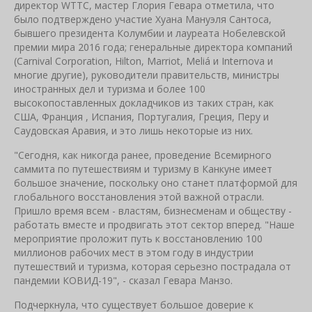
директор WTTC, мастер Глория Гевара отметила, что
было подтверждено участие Хуана Мануэля Сантоса,
бывшего президента Колумбии и лауреата Нобелевской
премии мира 2016 года; генеральные директора компаний
(Carnival Corporation, Hilton, Marriot, Meliá и Internova и
многие другие), руководители правительств, министры
иностранных дел и туризма и более 100
высокопоставленных докладчиков из таких стран, как
США, Франция , Испания, Португалия, Греция, Перу и
Саудовская Аравия, и это лишь некоторые из них.
"Сегодня, как никогда ранее, проведение Всемирного
саммита по путешествиям и туризму в Канкуне имеет
большое значение, поскольку оно станет платформой для
глобального восстановления этой важной отрасли.
Пришло время всем - властям, бизнесменам и обществу -
работать вместе и продвигать этот сектор вперед. "Наше
мероприятие проложит путь к восстановлению 100
миллионов рабочих мест в этом году в индустрии
путешествий и туризма, которая серьезно пострадала от
пандемии КОВИД-19", - сказал Гевара Манзо.
Подчеркнула, что существует большое доверие к