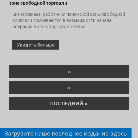
зоне свободной торговли
Бизнесмены и работники панамской зоны свободной
торговли сомневаются в возможности начала
операций в этом торговом центре
Увидеть больше
Нумерация
ПРЕДЫДУЩАЯ
‹‹
страниц
СТРАНИЦА
СЛЕДУЮЩАЯ
››
СТРАНИЦА
ПОСЛЕДНЯЯ
ПОСЛЕДНИЙ »
СТРАНИЦА
Загрузите наше последнее издание здесь