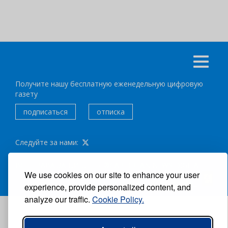
Получите нашу бесплатную еженедельную цифровую
газету
подписаться
отписка
Следуйте за нами:
ВСЕ ПРАВА ЗАЩИЩЕНЫ ®CARIBBEAN NEWS DIGITAL.
We use cookies on our site to enhance your user
АВТОР:
GRUPO EXCELENCIAS.
experience, provide personalized content, and
analyze our traffic.
Cookie Policy.