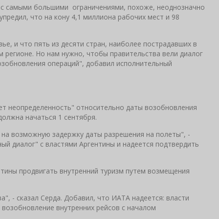
н с самыми большими ограничениями, похоже, неоднозначно
упредил, что на кону 4,1 миллиона рабочих мест и 98
е, и что пять из десяти стран, наиболее пострадавших в
м регионе. Но нам нужно, чтобы правительства вели диалог
возобновления операций", добавил исполнительный
вует неопределенность" относительно даты возобновления
должна начаться 1 сентября.
на возможную задержку даты разрешения на полеты", -
ный диалог" с властями Аргентины и надеется подтвердить
нтины продвигать внутренний туризм путем возмещения
, - сказал Серда. Добавил, что ИАТА надеется: власти
возобновление внутренних рейсов с началом