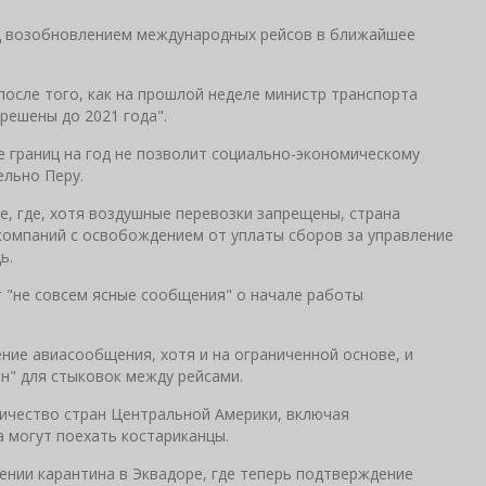
д возобновлением международных рейсов в ближайшее
после того, как на прошлой неделе министр транспорта
решены до 2021 года".
е границ на год не позволит социально-экономическому
ельно Перу.
, где, хотя воздушные перевозки запрещены, страна
омпаний с освобождением от уплаты сборов за управление
ь.
т "не совсем ясные сообщения" о начале работы
ние авиасообщения, хотя и на ограниченной основе, и
н" для стыковок между рейсами.
личество стран Центральной Америки, включая
 могут поехать костариканцы.
нии карантина в Эквадоре, где теперь подтверждение