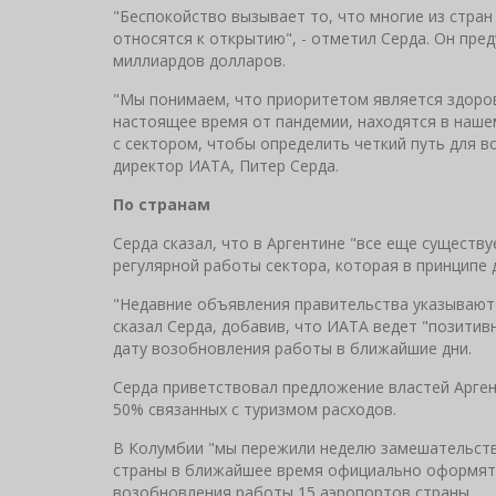
"Беспокойство вызывает то, что многие из стра
относятся к открытию", - отметил Серда. Он пред
миллиардов долларов.
"Мы понимаем, что приоритетом является здоровь
настоящее время от пандемии, находятся в наше
с сектором, чтобы определить четкий путь для 
директор ИАТА, Питер Серда.
По странам
Серда сказал, что в Аргентине "все еще сущест
регулярной работы сектора, которая в принципе 
"Недавние объявления правительства указывают 
сказал Серда, добавив, что ИАТА ведет "позитив
дату возобновления работы в ближайшие дни.
Серда приветствовал предложение властей Арге
50% связанных с туризмом расходов.
В Колумбии "мы пережили неделю замешательства"
страны в ближайшее время официально оформят 
возобновления работы 15 аэропортов страны.