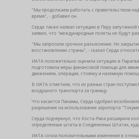
"Мы продолжаем работать с правительством на
время", - добавил он.
Серда также назвал ситуацию в Перу запутанной 
заявил, что "международные полеты не будут раз
"Мы запросили срочное разъяснение. Но закрыти
восстановлению страны", - сказал Серда относит
ИАТА положительно оценила ситуацию в Парагвае
подготовила меры финансовой помощи для авиак
движением, операции, стоянку и наземную помощ
В ИАТА отметили, что из разных стран поступаю
воздушного транспорта за границу.
Что касается Панамы, Серда одобрил возобновле
разрешение на использование аэропорта "Токуме
Серда подчеркнул, что Коста-Рика расширила ко
определенные штаты в Соединенных Штатах, куда
ИАТА сочла положительными изменения в отноше