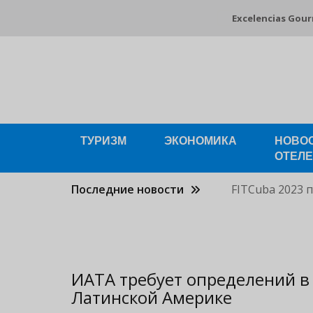
Pasar
Excelencias Gou
al
contenido
principal
ТУРИЗМ
ЭКОНОМИКА
НОВО
ОТЕЛ
Последние новости
FITCuba 2023 
ИАТА требует определений в
Латинской Америке