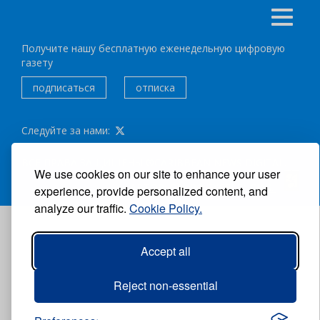
Получите нашу бесплатную еженедельную цифровую
газету
подписаться
отписка
Следуйте за нами:
ВСЕ ПРАВА ЗАЩИЩЕНЫ ®CARIBBEAN NEWS DIGITAL.
We use cookies on our site to enhance your user
АВТОР:
GRUPO EXCELENCIAS.
experience, provide personalized content, and
analyze our traffic.
Cookie Policy.
Accept all
Reject non-essential