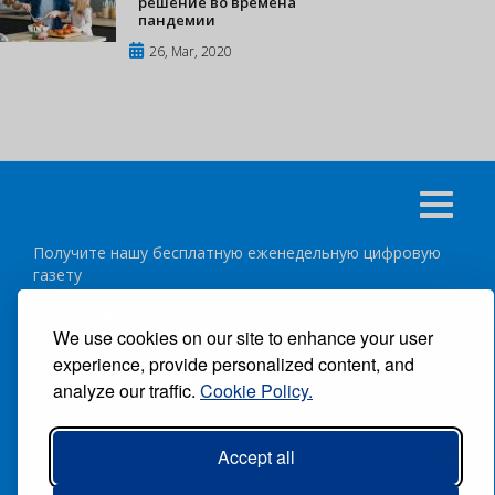
решение во времена
пандемии
26, Mar, 2020
Получите нашу бесплатную еженедельную цифровую
газету
подписаться
отписка
We use cookies on our site to enhance your user
experience, provide personalized content, and
Следуйте за нами:
analyze our traffic.
Cookie Policy.
ВСЕ ПРАВА ЗАЩИЩЕНЫ ®CARIBBEAN NEWS DIGITAL.
Accept all
АВТОР:
GRUPO EXCELENCIAS.