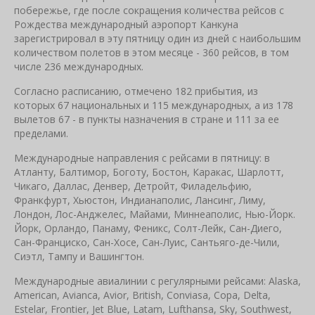
побережье, где после сокращения количества рейсов с
Рождества международный аэропорт Канкуна
зарегистрировал в эту пятницу один из дней с наибольшим
количеством полетов в этом месяце - 360 рейсов, в том
числе 236 международных.
Согласно расписанию, отмечено 182 прибытия, из
которых 67 национальных и 115 международных, а из 178
вылетов 67 - в пункты назначения в стране и 111 за ее
пределами.
Международные направления с рейсами в пятницу: в
Атланту, Балтимор, Боготу, Бостон, Каракас, Шарлотт,
Чикаго, Даллас, Денвер, Детройт, Филадельфию,
Франкфурт, Хьюстон, Индианаполис, Лансинг, Лиму,
Лондон, Лос-Анджелес, Майами, Миннеаполис, Нью-Йорк.
Йорк, Орландо, Панаму, Феникс, Солт-Лейк, Сан-Диего,
Сан-Франциско, Сан-Хосе, Сан-Луис, Сантьяго-де-Чили,
Сиэтл, Тампу и Вашингтон.
Международные авиалинии с регулярными рейсами: Alaska,
American, Avianca, Avior, British, Conviasa, Copa, Delta,
Estelar, Frontier, Jet Blue, Latam, Lufthansa, Sky, Southwest,