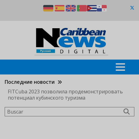
Pasar
al
contenido
principal
Последние новости
FITCuba 2023 позволила продемонстрировать
потенциал кубинского туризма
Buscar