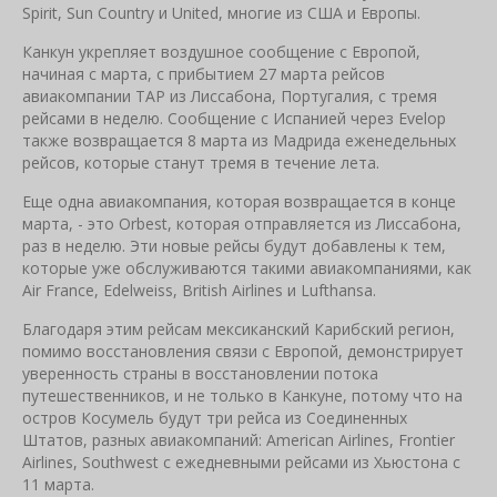
Spirit, Sun Country и United, многие из США и Европы.
Канкун укрепляет воздушное сообщение с Европой,
начиная с марта, с прибытием 27 марта рейсов
авиакомпании TAP из Лиссабона, Португалия, с тремя
рейсами в неделю. Сообщение с Испанией через Evelop
также возвращается 8 марта из Мадрида еженедельных
рейсов, которые станут тремя в течение лета.
Еще одна авиакомпания, которая возвращается в конце
марта, - это Orbest, которая отправляется из Лиссабона,
раз в неделю. Эти новые рейсы будут добавлены к тем,
которые уже обслуживаются такими авиакомпаниями, как
Air France, Edelweiss, British Airlines и Lufthansa.
Благодаря этим рейсам мексиканский Карибский регион,
помимо восстановления связи с Европой, демонстрирует
уверенность страны в восстановлении потока
путешественников, и не только в Канкуне, потому что на
остров Косумель будут три рейса из Соединенных
Штатов, разных авиакомпаний: American Airlines, Frontier
Airlines, Southwest с ежедневными рейсами из Хьюстона с
11 марта.