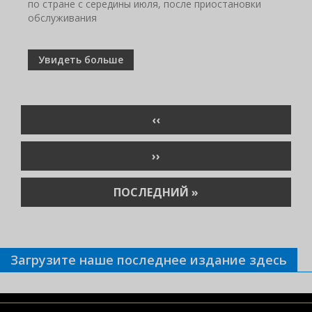
по стране с середины июля, после приостановки
обслуживания
Увидеть больше
Нумерация
ПРЕДЫДУЩАЯ
‹‹
страниц
СТРАНИЦА
СЛЕДУЮЩАЯ
››
СТРАНИЦА
ПОСЛЕДНЯЯ
ПОСЛЕДНИЙ »
СТРАНИЦА
Загрузите наше последнее издание здесь