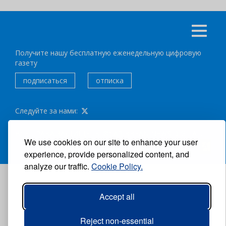
Получите нашу бесплатную еженедельную цифровую
газету
подписаться
отписка
Следуйте за нами:
ВСЕ ПРАВА ЗАЩИЩЕНЫ ®CARIBBEAN NEWS DIGITAL.
We use cookies on our site to enhance your user
АВТОР:
GRUPO EXCELENCIAS.
experience, provide personalized content, and
analyze our traffic.
Cookie Policy.
Accept all
Reject non-essential