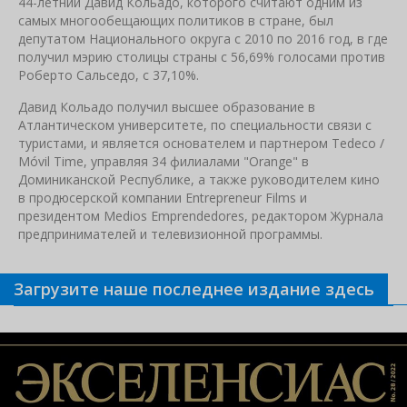
44-летний Давид Кольадо, которого считают одним из
самых многообещающих политиков в стране, был
депутатом Национального округа с 2010 по 2016 год, в где
получил мэрию столицы страны с 56,69% голосами против
Роберто Сальседо, с 37,10%.
Давид Кольадо получил высшее образование в
Атлантическом университете, по специальности связи с
туристами, и является основателем и партнером Tedeco /
Móvil Time, управляя 34 филиалами "Orange" в
Доминиканской Республике, а также руководителем кино
в продюсерской компании Entrepreneur Films и
президентом Medios Emprendedores, редактором Журнала
предпринимателей и телевизионной программы.
Загрузите наше последнее издание здесь
Связанные новости