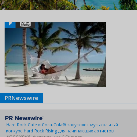
PRNewswire
Hard Rock Cafe и Coca-Cola® запускают музыкальный
конкурс Hard Rock Rising для начинающих артистов
ХОЛЛИВУД, Флорида, vor 6 Stunden