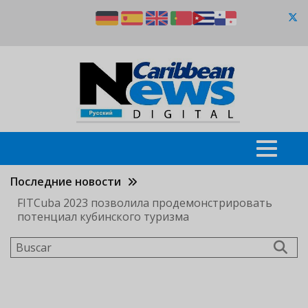
Pasar
al
contenido
principal
Последние новости
FITCuba 2023 позволила продемонстрировать
потенциал кубинского туризма
Buscar