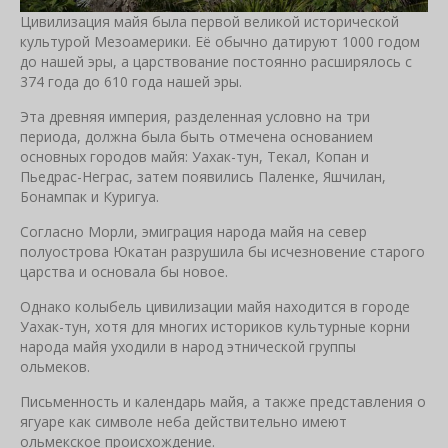
Цивилизация майя была первой великой исторической
культурой Мезоамерики. Её обычно датируют 1000 годом
до нашей эры, а царствование постоянно расширялось с
374 года до 610 года нашей эры.
Эта древняя империя, разделенная условно на три
периода, должна была быть отмечена основанием
основных городов майя: Уахак-тун, Текал, Копан и
Пьедрас-Неграс, затем появились Паленке, Яшчилан,
Бонампак и Куригуа.
Согласно Морли, эмиграция народа майя на север
полуострова Юкатан разрушила бы исчезновение старого
царства и основала бы новое.
Однако колыбель цивилизации майя находится в городе
Уахак-тун, хотя для многих историков культурные корни
народа майя уходили в народ этнической группы
ольмеков.
Письменность и календарь майя, а также представления о
ягуаре как символе неба действительно имеют
ольмекское происхождение.