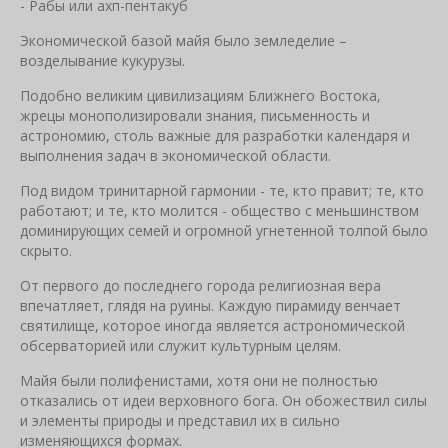
- Рабы или ахп-пентакуб
Экономической базой майя было земледелие –
возделывание кукурузы.
Подобно великим цивилизациям Ближнего Востока,
жрецы монополизировали знания, письменность и
астрономию, столь важные для разработки календаря и
выполнения задач в экономической области.
Под видом тринитарной гармонии - те, кто правит; те, кто
работают; и те, кто молится - общество с меньшинством
доминирующих семей и огромной угнетенной толпой было
скрыто.
От первого до последнего города религиозная вера
впечатляет, глядя на руины. Каждую пирамиду венчает
святилище, которое иногда является астрономической
обсерваторией или служит культурным целям.
Майя были полифенистами, хотя они не полностью
отказались от идеи верховного бога. Он обожествил силы
и элементы природы и представил их в сильно
изменяющихся формах.