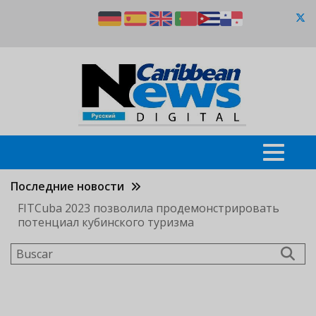
Pasar
al
contenido
principal
Последние новости
FITCuba 2023 позволила продемонстрировать
потенциал кубинского туризма
Buscar