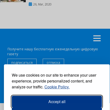
26, Mar, 2020
Получите нашу бесплатную еженедельную цифровую
газету
подписаться
отписка
We use cookies on our site to enhance your user
Следуйте за нами:
experience, provide personalized content, and
analyze our traffic.
Cookie Policy.
ВСЕ ПРАВА ЗАЩИЩЕНЫ ®CARIBBEAN NEWS DIGITAL.
АВТОР:
GRUPO EXCELENCIAS.
Accept all