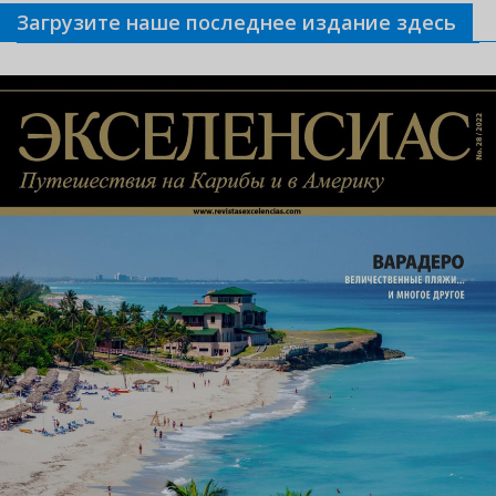
Загрузите наше последнее издание здесь
Связанные новости