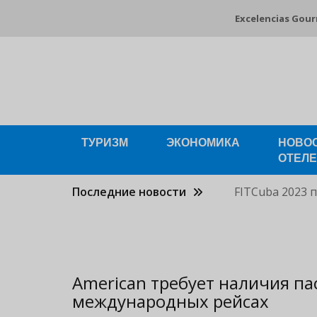
Pasar
Excelencias Gou
al
contenido
principal
ТУРИЗМ
ЭКОНОМИКА
НОВО
ОТЕЛ
Последние новости
FITCuba 2023 
American требует наличия па
международных рейсах