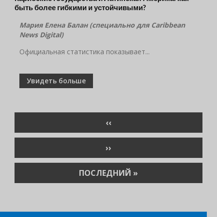
быть более гибкими и устойчивыми?
Мария Елена Балан (специально для
Caribbean
News
Digital
)
Официальная статистика показывает...
Увидеть больше
Нумерация
ПРЕДЫДУЩАЯ
‹‹
страниц
СТРАНИЦА
СЛЕДУЮЩАЯ
››
СТРАНИЦА
ПОСЛЕДНЯЯ
ПОСЛЕДНИЙ »
СТРАНИЦА