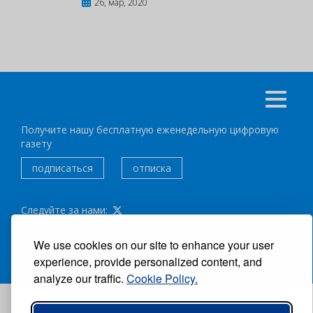
26, мар, 2020
Получите нашу бесплатную еженедельную цифровую
газету
подписаться
отписка
Следуйте за нами:
ВСЕ ПРАВА ЗАЩИЩЕНЫ ®CARIBBEAN NEWS DIGITAL.
We use cookies on our site to enhance your user
experience, provide personalized content, and
АВТОР:
GRUPO EXCELENCIAS.
analyze our traffic.
Cookie Policy.