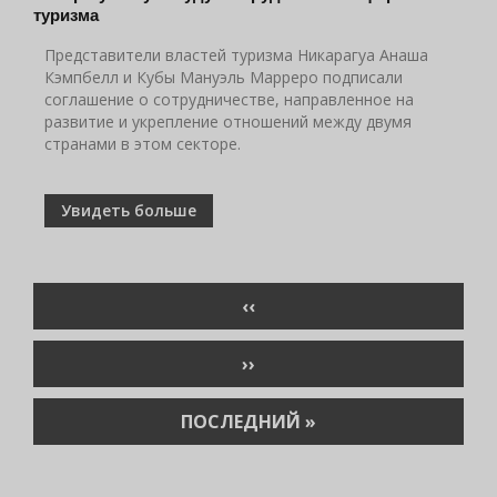
туризма
Представители властей туризма Никарагуа Анаша
Кэмпбелл и Кубы Мануэль Марреро подписали
соглашение о сотрудничестве, направленное на
развитие и укрепление отношений между двумя
странами в этом секторе.
Увидеть больше
Нумерация
ПРЕДЫДУЩАЯ
‹‹
страниц
СТРАНИЦА
СЛЕДУЮЩАЯ
››
СТРАНИЦА
ПОСЛЕДНЯЯ
ПОСЛЕДНИЙ »
СТРАНИЦА