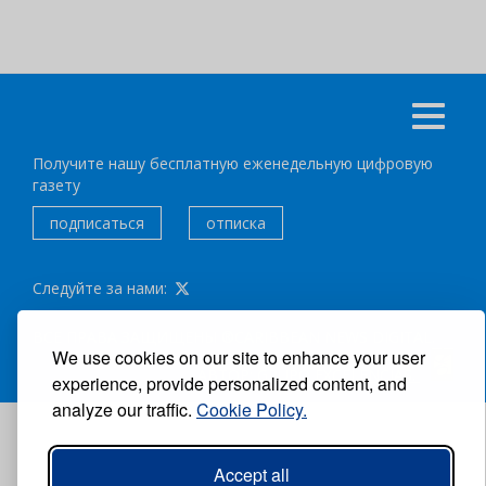
Получите нашу бесплатную еженедельную цифровую
газету
подписаться
отписка
Следуйте за нами:
ВСЕ ПРАВА ЗАЩИЩЕНЫ ®CARIBBEAN NEWS DIGITAL.
We use cookies on our site to enhance your user
АВТОР:
GRUPO EXCELENCIAS.
experience, provide personalized content, and
analyze our traffic.
Cookie Policy.
Accept all