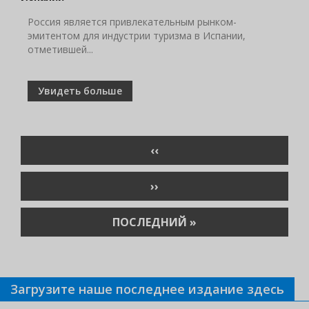
Россия является привлекательным рынком-
эмитентом для индустрии туризма в Испании,
отметившей...
Увидеть больше
Нумерация
ПРЕДЫДУЩАЯ
‹‹
страниц
СТРАНИЦА
СЛЕДУЮЩАЯ
››
СТРАНИЦА
ПОСЛЕДНЯЯ
ПОСЛЕДНИЙ »
СТРАНИЦА
Загрузите наше последнее издание здесь