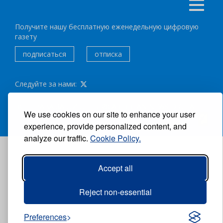
Получите нашу бесплатную еженедельную цифровую
газету
подписаться
отписка
Следуйте за нами:
ВСЕ ПРАВА ЗАЩИЩЕНЫ ®CARIBBEAN NEWS DIGITAL.
We use cookies on our site to enhance your user
АВТОР:
GRUPO EXCELENCIAS.
experience, provide personalized content, and
analyze our traffic.
Cookie Policy.
Accept all
Reject non-essential
Preferences