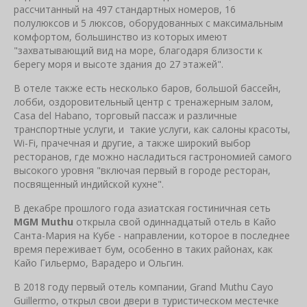
рассчитанный на 497 стандартных номеров, 16
полулюксов и 5 люксов, оборудованных с максимальным
комфортом, большинство из которых имеют
"захватывающий вид на море, благодаря близости к
берегу моря и высоте здания до 27 этажей".
В отеле также есть несколько баров, большой бассейн,
лобби, оздоровительный центр с тренажерным залом,
Casa del Habano, торговый пассаж и различные
транспортные услуги, и такие услуги, как салоны красоты,
Wi-Fi, прачечная и другие, а также широкий выбор
ресторанов, где можно насладиться гастрономией самого
высокого уровня "включая первый в городе ресторан,
посвященный индийской кухне".
В декабре прошлого года азиатская гостиничная сеть
MGM Muthu
открыла свой одиннадцатый отель в Кайо
Санта-Мария на Кубе - направлении, которое в последнее
время переживает бум, особенно в таких районах, как
Кайо Гильермо, Варадеро и Ольгин.
В 2018 году первый отель компании, Grand Muthu Cayo
Guillermo, открыл свои двери в туристическом местечке