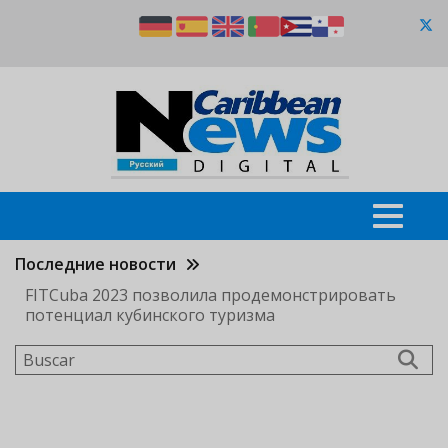
Pasar
al
contenido
principal
Последние новости
FITCuba 2023 позволила продемонстрировать
потенциал кубинского туризма
Buscar