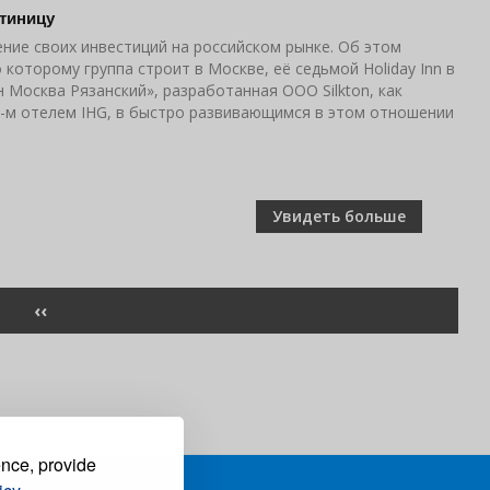
стиницу
рение своих инвестиций на российском рынке. Об этом
которому группа строит в Москве, её седьмой Holiday Inn в
 Москва Рязанский», разработанная ООО Silkton, как
16-м отелем IHG, в быстро развивающимся в этом отношении
Увидеть больше
ПРЕДЫДУЩАЯ
‹‹
СТРАНИЦА
ence, provide