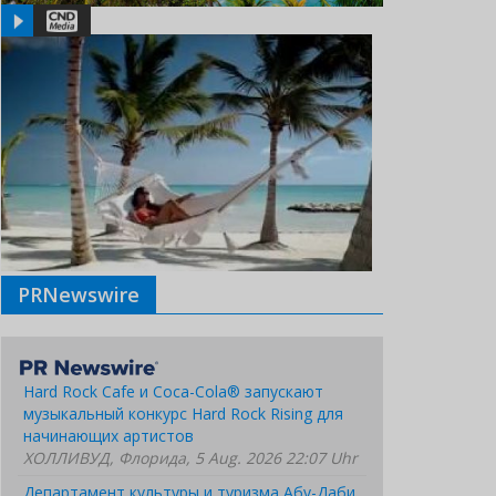
PRNewswire
Hard Rock Cafe и Coca-Cola® запускают
музыкальный конкурс Hard Rock Rising для
начинающих артистов
ХОЛЛИВУД, Флорида, 5 Aug. 2026 22:07 Uhr
Департамент культуры и туризма Абу-Даби