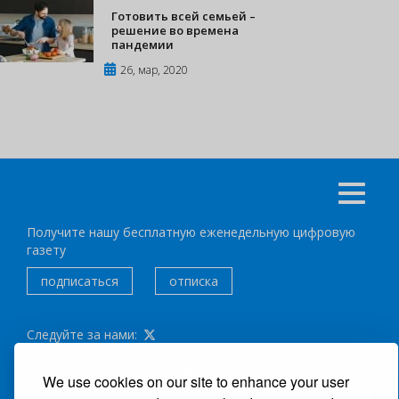
Готовить всей семьей –
решение во времена
пандемии
26, мар, 2020
Получите нашу бесплатную еженедельную цифровую
газету
подписаться
отписка
Следуйте за нами:
ВСЕ ПРАВА ЗАЩИЩЕНЫ ®CARIBBEAN NEWS DIGITAL.
We use cookies on our site to enhance your user