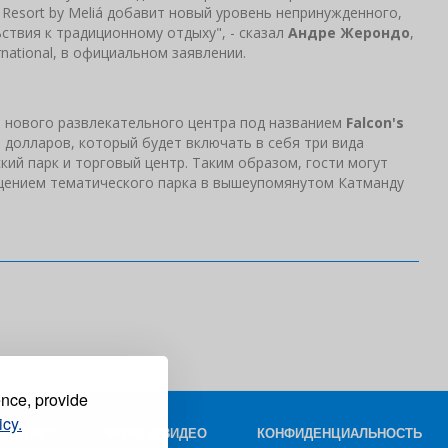
s Resort by Meliá добавит новый уровень непринужденного,
твия к традиционному отдыху", - сказал
Андре Жерондо
,
rnational, в официальном заявлении.
 нового развлекательного центра под названием
Falcon's
долларов, который будет включать в себя три вида
кий парк и торговый центр. Таким образом, гости могут
щением тематического парка в вышеупомянутом Катманду
ence, provide
icy.
КОНТАКТ
ФОТО И ВИДЕО
КОНФИДЕНЦИАЛЬНОСТЬ