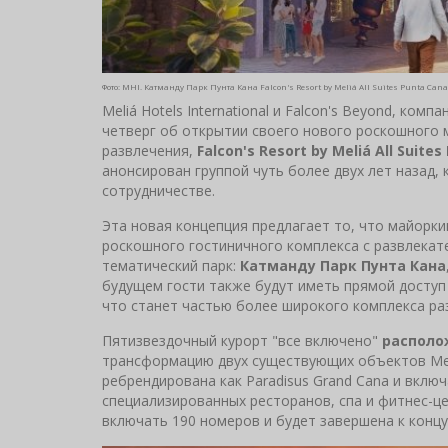
Фото: MHI. Катманду Парк Пунта Кана Falcon's Resort by Meliá All Suites Punta Can
Meliá Hotels International и Falcon's Beyond, ко
четверг об открытии своего нового роскошного 
развлечения,
Falcon's Resort by Meliá All Suite
анонсирован группой чуть более двух лет назад,
сотрудничестве.
Эта новая концепция предлагает то, что майорки
роскошного гостиничного комплекса с развлекат
тематический парк:
Катманду Парк Пунта Кана
будущем гости также будут иметь прямой доступ
что станет частью более широкого комплекса раз
Пятизвездочный курорт "все включено"
располо
трансформацию двух существующих объектов Mel
ребрендирована как Paradisus Grand Cana и включ
специализированных ресторанов, спа и фитнес-цен
включать 190 номеров и будет завершена к концу