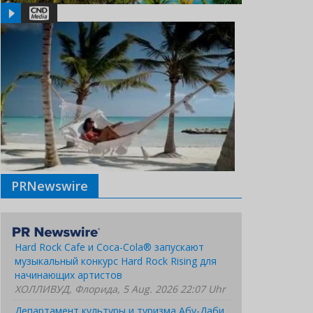
PRNewswire
Hard Rock Cafe и Coca-Cola® запускают
музыкальный конкурс Hard Rock Rising для
начинающих артистов
ХОЛЛИВУД, Флорида, 5 Aug. 2026 22:07 Uhr
Департамент культуры и туризма Абу-Даби