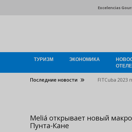
Pasar
Excelencias Gou
al
contenido
principal
ТУРИЗМ
ЭКОНОМИКА
НОВО
ОТЕЛ
Последние новости
FITCuba 2023 
Meliá открывает новый макро
Пунта-Кане