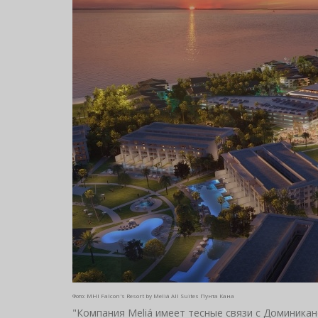
Фото: MHI Falcon's Resort by Meliá All Suites Пунта Кана
"Компания Meliá имеет тесные связи с Доминикан