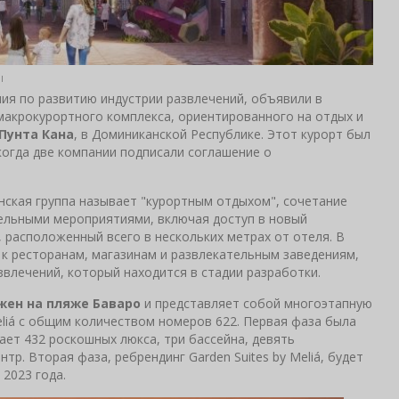
a|
мпания по развитию индустрии развлечений, объявили в
макрокурортного комплекса, ориентированного на отдых и
s Пунта Кана
, в Доминиканской Республике. Этот курорт был
 когда две компании подписали соглашение о
нская группа называет "курортным отдыхом", сочетание
ельными мероприятиями, включая доступ в новый
, расположенный всего в нескольких метрах от отеля. В
 к ресторанам, магазинам и развлекательным заведениям,
влечений, который находится в стадии разработки.
жен на пляже Баваро
и представляет собой многоэтапную
iá с общим количеством номеров 622. Первая фаза была
ает 432 роскошных люкса, три бассейна, девять
тр. Вторая фаза, ребрендинг Garden Suites by Meliá, будет
 2023 года.