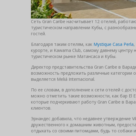
Сеть Gran Caribe насчитывает 12 отелей, работ
туристическом направлении Кубы, с разнообраз
гостей.
Благодаря таким отелям, как
Mystique Casa Perla
,
курорте, и Kawama Club, самому давнему центру н
туристическом рынке Матансаса и Кубы.
Директор представительства Gran Caribe в Варад
возможность предложить различные категории оте
выделяется Meliá Internacional.
По ее словам, в дополнение к сети отелей с до
можно отметить такие возможности, как бар El Ec
которые подчеркивают работу Gran Caribe в Вар
клиентов.
Эрнандес добавилa, что недавнее утверждение Vil
дружественного к домашним животным, предост
отдыхать со своими питомцами, будь то собаки и