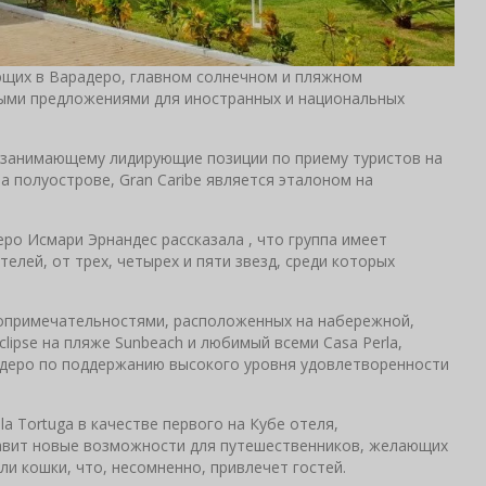
ающих в Варадеро, главном солнечном и пляжном
ными предложениями для иностранных и национальных
 занимающему лидирующие позиции по приему туристов на
а полуострове, Gran Caribe является эталоном на
еро Исмари Эрнандес рассказала , что группа имеет
лей, от трех, четырех и пяти звезд, среди которых
стопримечательностями, расположенных на набережной,
lipse на пляже Sunbeach и любимый всеми Casa Perla,
адеро по поддержанию высокого уровня удовлетворенности
la Tortuga в качестве первого на Кубе отеля,
авит новые возможности для путешественников, желающих
ли кошки, что, несомненно, привлечет гостей.