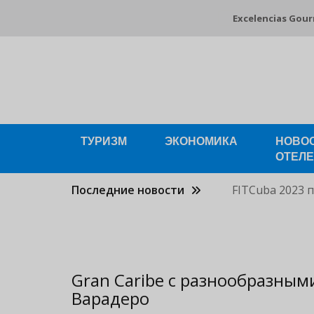
Pasar
Excelencias Gou
al
contenido
principal
ТУРИЗМ
ЭКОНОМИКА
НОВО
ОТЕЛ
Последние новости
FITCuba 2023 
Gran Caribe с разнообразны
Варадеро