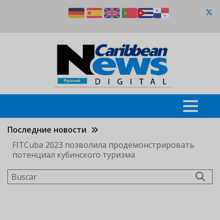
Pasar
al
contenido
principal
Последние новости
FITCuba 2023 позволила продемонстрировать
потенциал кубинского туризма
Buscar