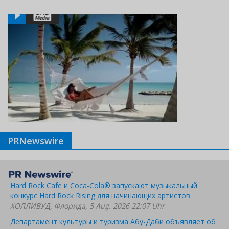
PRNewswire
Hard Rock Cafe и Coca-Cola® запускают музыкальный
конкурс Hard Rock Rising для начинающих артистов
ХОЛЛИВУД, Флорида, 5 Aug. 2026 22:07 Uhr
Департамент культуры и туризма Абу-Даби объявляет об