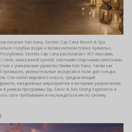
 поселке Кап Кана, Secrets Cap Cana Resort & Spa
ально голубых водах и великолепном пляже Хуанильо,
еспублики. Secrets Cap Cana располагает 457 люксами,
стиле, изысканной кухней, элитными спиртными напитками,
тью к уникальным удовольствиям Кап Кана, таким как
 промысел, увлекательные экскурсии и поле для гольфа
ом. Спа-салон мирового класса, предлагающий
финити, ежедневные мероприятия и вечерние развлечения,
в рамках программы Sip, Savor & See Dining Experience и
ать свое пребывание и наслаждаться им по-своему.
)