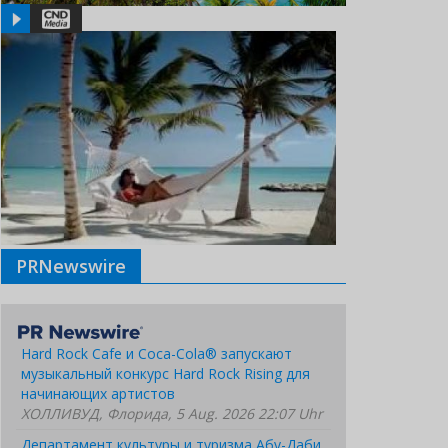
PRNewswire
Hard Rock Cafe и Coca-Cola® запускают
музыкальный конкурс Hard Rock Rising для
начинающих артистов
ХОЛЛИВУД, Флорида, 5 Aug. 2026 22:07 Uhr
Департамент культуры и туризма Абу-Даби