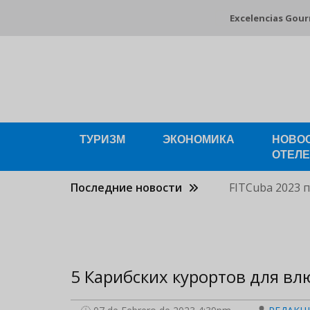
Pasar
Excelencias Gou
al
contenido
principal
ТУРИЗМ
ЭКОНОМИКА
НОВО
ОТЕЛ
Последние новости
FITCuba 2023 
5 Карибских курортов для в