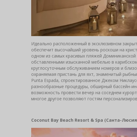
Идеально расположенный в эксклюзивном закрытом
обеспечит высочайший уровень роскоши на крист
одном из самых красивых пляжей Доминиканской Р
обставленными изысканной мебелью в карибском 
круглосуточным обслуживанием номеров и близос
охраняемая пристань для яхт, знаменитый рыбный
Punta Espada, спроектированное Джеком Никлаус
разнообразные процедуры, обширный бассейн-ин
возможность провести вечер на соседнем курорте 
многое другое позволяют гостям персонализиров
Coconut Bay Beach Resort & Spa (Санта-Люсия