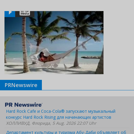
PRNewswire
Hard Rock Cafe и Coca-Cola® запускают музыкальный
конкурс Hard Rock Rising для начинающих артистов
ХОЛЛИВУД, Флорида, 5 Aug. 2026 22:07 Uhr
Департамент культуры и туризма Абу-Даби объявляет об