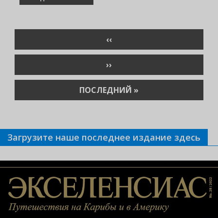
Нумерация
ПРЕДЫДУЩАЯ
‹‹
страниц
СТРАНИЦА
СЛЕДУЮЩАЯ
››
СТРАНИЦА
ПОСЛЕДНЯЯ
ПОСЛЕДНИЙ »
СТРАНИЦА
Загрузите наше последнее издание здесь