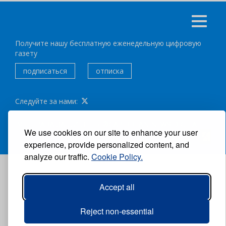
Получите нашу бесплатную еженедельную цифровую
газету
подписаться
отписка
Следуйте за нами:
ВСЕ ПРАВА ЗАЩИЩЕНЫ ®CARIBBEAN NEWS DIGITAL.
We use cookies on our site to enhance your user
АВТОР:
GRUPO EXCELENCIAS.
experience, provide personalized content, and
analyze our traffic.
Cookie Policy.
Accept all
Reject non-essential