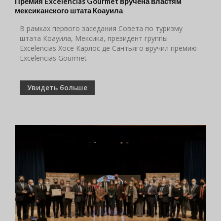
Премия Excelencias Gourmet вручена властям
мексиканского штата Коауила
В рамках первого заседания Совета по туризму
штата Коауила, Мексика, президент группы
Excelencias Хосе Карлос де Сантьяго вручил премию
Excelencias Gourmet
Увидеть больше