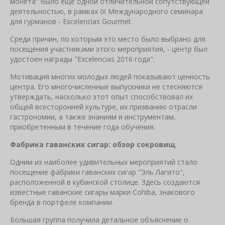
монета" было еще одной отличительной сопутствующей
деятельностью, в рамках IX Международного семинара
для гурманов - Excelencias Gourmet.
Среди причин, по которым это место было выбрано для
посещения участниками этого мероприятия, - центр был
удостоен награды "Excelencias 2016 года".
Мотивация многих молодых людей показывают ценность
центра. Его многочисленные выпускники не стесняются
утверждать, насколько этот опыт способствовал их
общей всесторонней культуре, их призванию отрасли
гастрономии, а также знаниям и инструментам,
приобретенным в течение года обучения.
Фабрика гаванских сигар: обзор сокровищ
Одним из наиболее удивительных мероприятий стало
посещение фабрики гаванских сигар "Эль Лагито",
расположенной в кубинской столице. Здесь создаются
известные гаванские сигары марки Cohiba, знакового
бренда в портфеле компании.
Большая группа получила детальное объяснение о