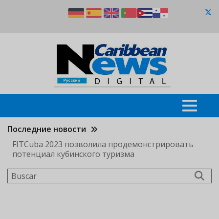
Pasar
al
contenido
principal
Последние новости
FITCuba 2023 позволила продемонстрировать
потенциал кубинского туризма
Buscar