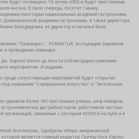
ятие будет посвящено 10-летию AIBG и будет престижным
эля Ансона. В свою очередь, посетят Гавану,
академики некоторых национальных академий гастрономии,
ент Доминиканской академии гастрономии, а также директора
биана Вальдеррама, ее директор и Наталья Вила
компанию "Пальмарес", FORMATUR, Ассоциацию барменов
ас в проведении семинара.
д Дж. Варела Матео де Акоста поблагодарил компанию
ного мероприятия IX издания.
что среди сопутствующих мероприятий будет открытие
под названием "Совершенное искусство" и "Экселенсиас
ля гурманов более 300 престижных ученых, шеф-поваров,
 гастрономических дистрибьюторов, работников частных
й организаций, связанные с сектором HORECA на Кубе и в
уппой Экселенсиас, одобрены Иберо-американской
м которой является главный редактор Группы Хосе Карлос