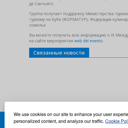
де Сантьяго.
Группа получает поддержку Министерства туриз
туризму на Кубе (ФОРМАТУР), Федерации кулинарн
сомелье.
Вы можете получить всю информацию о IX Между
на сайте мероприятия
web del evento
.
Связанные новости
We use cookies on our site to enhance your user experi
personalized content, and analyze our traffic.
Cookie Pol
БЛОГ