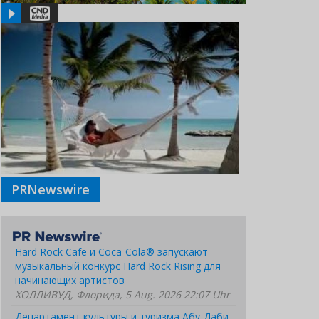
PRNewswire
Hard Rock Cafe и Coca-Cola® запускают
музыкальный конкурс Hard Rock Rising для
начинающих артистов
ХОЛЛИВУД, Флорида, 5 Aug. 2026 22:07 Uhr
Департамент культуры и туризма Абу-Даби