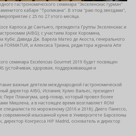
дного гастрономического семинара "Экселенсиас гурман"
наменитого кабаре "Тропикана". В этом "раю под звездами",
мероприятие с 25 по 27 этого месяца.
осе Карлоса де Сантьяго, президента Группы Экселенсиас и
астрономии (AIBG); с участием Хорхе Коромина,
а Кубе; Давида Дж. Варела Матео де Акоста, генерального
ра FORMATUR, и Алексиса Триана, редактора журнала Arte
го семинара Excelencias Gourmet 2019 будет посвящен
 4S (устойчивая, здоровая, поддерживающая и
е такие важные деятели международной гастрономической
ный директор AIBG, Испания; Хулио Вальес, президент
я; Пере Планагума, шеф-повар, который провел более
здами Мишлена, а в настоящее время возглавляет ROM
ре специалиста по мороженому (2016 и 2018); Диего Панессо,
а современной изысканной кухне в Университете Барселоны
н, директор Конгресса HIP Madrid, основатель и директор