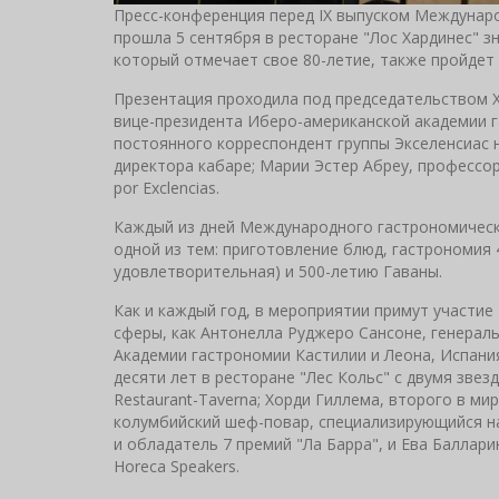
Пресс-конференция перед IX выпуском Междунаро
прошла 5 сентября в ресторане "Лос Хардинес" з
который отмечает свое 80-летие, также пройдет 
Презентация проходила под председательством Х
вице-президента Иберо-американской академии г
постоянного корреспондент группы Экселенсиас н
директора кабаре; Марии Эстер Абреу, профессо
por Exclencias.
Каждый из дней Международного гастрономическо
одной из тем: приготовление блюд, гастрономия
удовлетворительная) и 500-летию Гаваны.
Как и каждый год, в мероприятии примут участи
сферы, как Антонелла Руджеро Сансоне, генераль
Академии гастрономии Кастилии и Леона, Испани
десяти лет в ресторане "Лес Кольс" с двумя зве
Restaurant-Taverna; Хорди Гиллема, второго в ми
колумбийский шеф-повар, специализирующийся н
и обладатель 7 премий "Ла Барра", и Ева Баллари
Horeca Speakers.