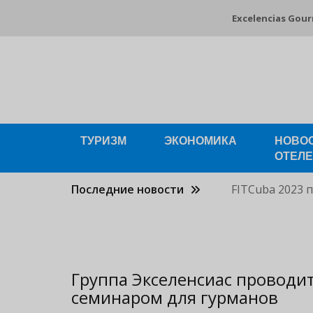
Pasar
Excelencias Gou
al
contenido
principal
ТУРИЗМ
ЭКОНОМИКА
НОВО
ОТЕЛ
Последние новости
FITCuba 2023 
Группа Экселенсиас проводи
семинаром для гурманов