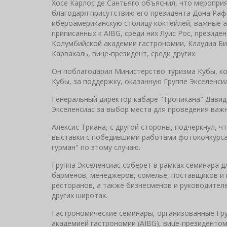
Хосе Карлос де Сантьяго объяснил, что меропри
благодаря присутствию его президента Дона Рафа
ибероамериканскую столицу коктейлей, важные 
приписанных к AIBG, среди них Луис Рос, презид
Колумбийской академии гастрономии, Клаудиа Би
Карвахаль, вице-президент, среди других.
Он поблагодарил Министерство туризма Кубы, 
Кубы, за поддержку, оказанную Группе Экселенси
Генеральный директор кабаре "Тропикана" Дави
Экселенсиас за выбор места для проведения важ
Алексис Триана, с другой стороны, подчеркнул, 
выставки с победившими работами фотоконкурса 
гурман" по этому случаю.
Группа Экселенсиас соберет в рамках семинара д
барменов, менеджеров, сомелье, поставщиков и
ресторанов, а также бизнесменов и руководителе
других широтах.
Гастрономические семинары, организованные Гр
академией гастрономии (AIBG), вице-президенто