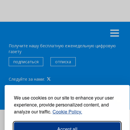
Получите нашу бесплатную еженедельную цифровую
газету
подписаться
отписка
Следуйте за нами:
ВСЕ ПРАВА ЗАЩИЩЕНЫ ®CARIBBEAN NEWS DIGITAL.
We use cookies on our site to enhance your user
АВТОР:
GRUPO EXCELENCIAS.
experience, provide personalized content, and
analyze our traffic.
Cookie Policy.
Accept all