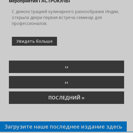
мероприятия ГАСТРОКУЛЬТ
С демонстрацией кулинарного разнообразия Индии,
открыла двери первая встреча-семинар для
профессионалов.
Увидеть больше
Нумерация
ПРЕДЫДУЩАЯ
‹‹
страниц
СТРАНИЦА
СЛЕДУЮЩАЯ
››
СТРАНИЦА
ПОСЛЕДНЯЯ
ПОСЛЕДНИЙ »
СТРАНИЦА
Загрузите наше последнее издание здесь