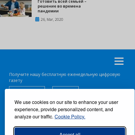
Готовить всей семьей –
решение во времена
пандемии
26, Mar, 2020
Получите нашу бесплатную еженедельную цифровую
газету
подписаться
отписка
We use cookies on our site to enhance your user
experience, provide personalized content, and
Следуйте за нами:
analyze our traffic.
Cookie Policy.
ВСЕ ПРАВА ЗАЩИЩЕНЫ ®CARIBBEAN NEWS DIGITAL.
АВТОР:
GRUPO EXCELENCIAS.
Accept all