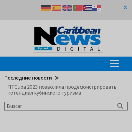
Pasar
al
contenido
principal
Последние новости
FITCuba 2023 позволила продемонстрировать
потенциал кубинского туризма
Buscar