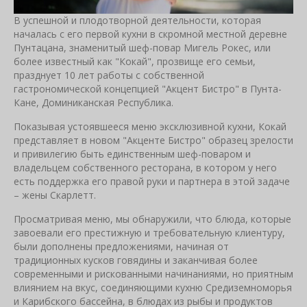
В успешной и плодотворной деятельности, которая
началась с его первой кухни в скромной местной деревне
Пунтацана, знаменитый шеф-повар Мигель Рокес, или
более известный как "Кокай", прозвище его семьи,
празднует 10 лет работы с собственной
гастрономической концепцией "Акцент Бистро" в Пунта-
Кане, Доминиканская Республика.
Показывая устоявшееся меню эксклюзивной кухни, Кокай
представляет в новом "Акценте Бистро" образец зрелости
и привилегию быть единственным шеф-поваром и
владельцем собственного ресторана, в котором у него
есть поддержка его правой руки и партнера в этой задаче
– жены Скарлетт.
Просматривая меню, мы обнаружили, что блюда, которые
завоевали его престижную и требовательную клиентуру,
были дополнены предложениями, начиная от
традиционных кусков говядины и заканчивая более
современными и рискованными начинаниями, но приятным
влиянием на вкус, соединяющими кухню Средиземноморья
и Карибского бассейна, в блюдах из рыбы и продуктов