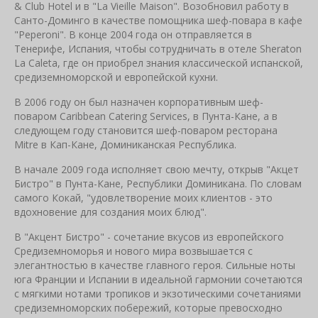
& Club Hotel и в "La Vieille Maison". Возобновил работу в
Санто-Доминго в качестве помощника шеф-повара в кафе
"Peperoni". В конце 2004 года он отправляется в
Тенерифе, Испания, чтобы сотрудничать в отеле Sheraton
La Caleta, где он приобрел знания классической испанской,
средиземноморской и европейской кухни.
В 2006 году он был назначен корпоративным шеф-
поваром Caribbean Catering Services, в Пунта-Кане, а в
следующем году становится шеф-поваром ресторана
Mitre в Кап-Кане, Доминиканская Республика.
В начале 2009 года исполняет свою мечту, открыв "Акцет
Бистро" в Пунта-Кане, Республики Доминикана. По словам
самого Кокай, "удовлетворение моих клиентов - это
вдохновение для создания моих блюд".
В "Акцент Бистро" - сочетание вкусов из европейского
Средиземноморья и нового мира возвышается с
элегантностью в качестве главного героя. Сильные ноты
юга Франции и Испании в идеальной гармонии сочетаются
с мягкими нотами тропиков и экзотическими сочетаниями
средиземноморских побережий, которые превосходно