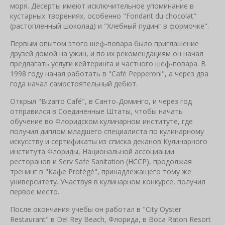
моря. Десерты имеют исключительное упоминание в
кустарных творениях, особенно "Fondant du chocolat"
(растопленный шоколад) и "Хлебный пудинг в формочке".
Первым опытом этого шеф-повара было приглашение
друзей домой на ужин, и по их рекомендациям он начал
предлагать услуги кейтеринга и частного шеф-повара. В
1998 году начал работать в "Café Pepperoni", а через два
года начал самостоятельный дебют.
Открыл "Bizarro Café", в Санто-Доминго, и через год
отправился в Соединенные Штаты, чтобы начать
обучение во Флоридском кулинарном институте, где
получил диплом младшего специалиста по кулинарному
искусству и сертификаты из списка деканов Кулинарного
института Флориды, Национальной ассоциации
ресторанов и Serv Safe Sanitation (HCCP), продолжая
тренинг в "Кафе Protégé", принадлежащего тому же
университету. Участвуя в кулинарном конкурсе, получил
первое место.
После окончания учебы он работал в "City Oyster
Restaurant" в Del Rey Beach, Флорида, в Boca Raton Resort