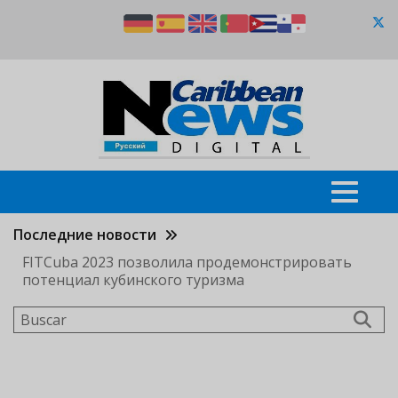
Pasar
al
contenido
principal
Последние новости
FITCuba 2023 позволила продемонстрировать
потенциал кубинского туризма
Buscar