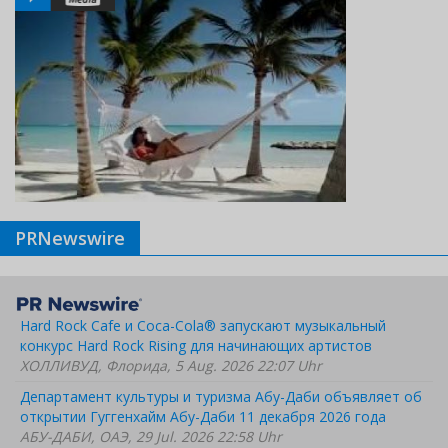
PRNewswire
Hard Rock Cafe и Coca-Cola® запускают музыкальный
конкурс Hard Rock Rising для начинающих артистов
ХОЛЛИВУД, Флорида, 5 Aug. 2026 22:07 Uhr
Департамент культуры и туризма Абу-Даби объявляет об
открытии Гуггенхайм Абу-Даби 11 декабря 2026 года
АБУ-ДАБИ, ОАЭ, 29 Jul. 2026 22:58 Uhr