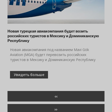
Новая турецкая авиакомпания будет возить
российских туристов в Мексику и Доминиканскую
Республику
Новая авиакомпания под названием Mavi Gök
Aviation (MGA) будет перевозить российских
туристов в Мексику и Доминиканскую Республику
Увидеть больше
Нумерация
ПРЕДЫДУЩАЯ
‹‹
страниц
СТРАНИЦА
СЛЕДУЮЩАЯ
››