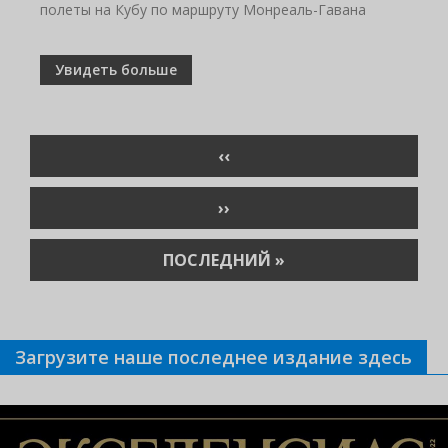
полеты на Кубу по маршруту Монреаль-Гавана
Увидеть больше
Нумерация
ПРЕДЫДУЩАЯ
‹‹
страниц
СТРАНИЦА
СЛЕДУЮЩАЯ
››
СТРАНИЦА
ПОСЛЕДНЯЯ
ПОСЛЕДНИЙ »
СТРАНИЦА
Загрузите наше последнее издание здесь