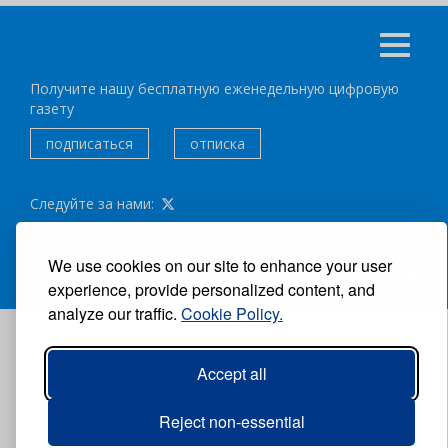
Получите нашу бесплатную еженедельную цифровую
газету
подписаться
отписка
Следуйте за нами:
ВСЕ ПРАВА ЗАЩИЩЕНЫ ®CARIBBEAN NEWS DIGITAL.
We use cookies on our site to enhance your user
АВТОР:
GRUPO EXCELENCIAS.
experience, provide personalized content, and
analyze our traffic.
Cookie Policy.
Accept all
Reject non-essential