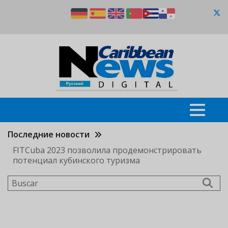
Pasar
al
contenido
principal
Последние новости
FITCuba 2023 позволила продемонстрировать
потенциал кубинского туризма
Buscar