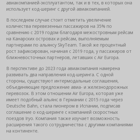
авиакомпанией-эксплуатантом, так и в тех, в которых она
использует код-шеринг с другой авиакомпанией.
В последнем случае стоит отметить увеличение
количества перевезенных пассажиров на 35% по
сравнению с 2019 годом благодаря межостровным рейсам
на Канарских островах и рейсам, выполняемым
партнерами по альянсу SkyTeam. Такой же процентный
рост зафиксирован, начиная с 2019 года, у пассажиров от
ближневосточных партнеров, летавших с Air Europa.
В перспективе до 2023 года авиакомпания намерена
развивать два направления код-шеринга. С одной
стороны, существуют интермодальные соглашения,
объединяющие предложение авиа- и железнодорожных
перевозок. В этом отношении Air Europa, которая уже
имеет подобный альянс в Германии с 2015 года через
Deutsche Bahn, стала пионером в Испании, подписав
соглашение о код-шеринге с компанией скоростных
поездов Iryo. Компания также изучает возможность
расширения такого сотрудничества с другими компаниями
на континенте.