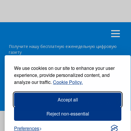
Получите нашу бесплатную еженедельную цифровую
газету
подписаться
отписка
We use cookies on our site to enhance your user
experience, provide personalized content, and
Следуйте за нами:
analyze our traffic.
Cookie Policy.
ВСЕ ПРАВА ЗАЩИЩЕНЫ ®CARIBBEAN NEWS DIGITAL.
Accept all
АВТОР:
GRUPO EXCELENCIAS.
Reject non-essential
Preferences