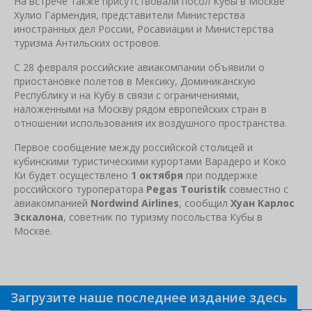
На встрече также присутствовали посол Кубы в Москве
Хулио Гармендия, представители Министерства
иностранных дел России, Росавиации и Министерства
туризма Антильских островов.
С 28 февраля российские авиакомпании объявили о
приостановке полетов в Мексику, Доминиканскую
Республику и на Кубу в связи с ограничениями,
наложенными на Москву рядом европейских стран в
отношении использования их воздушного пространства.
Первое сообщение между российской столицей и
кубинскими туристическими курортами Варадеро и Коко
Ки будет осуществлено
1 октября
при поддержке
российского туроператора
Pegas Touristik
совместно с
авиакомпанией
Nordwind Airlines
, сообщил
Хуан Карлос
Эскалона
, советник по туризму посольства Кубы в
Москве.
Загрузите наше последнее издание здесь
Связанные новости