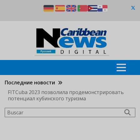
Pasar
al
contenido
principal
Последние новости
FITCuba 2023 позволила продемонстрировать
потенциал кубинского туризма
Buscar