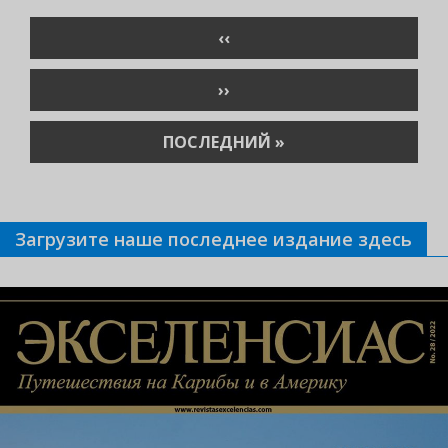
Нумерация
ПРЕДЫДУЩАЯ
‹‹
страниц
СТРАНИЦА
СЛЕДУЮЩАЯ
››
СТРАНИЦА
ПОСЛЕДНЯЯ
ПОСЛЕДНИЙ »
СТРАНИЦА
Загрузите наше последнее издание здесь