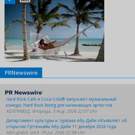
PRNewswire
Hard Rock Cafe и Coca-Cola® запускают музыкальный
конкурс Hard Rock Rising для начинающих артистов
ХОЛЛИВУД, Флорида, 5 Aug. 2026 22:07 Uhr
Департамент культуры и туризма Абу-Даби объявляет об
открытии Гуггенхайм Абу-Даби 11 декабря 2026 года
АБУ-ДАБИ, ОАЭ, 29 Jul. 2026 22:58 Uhr