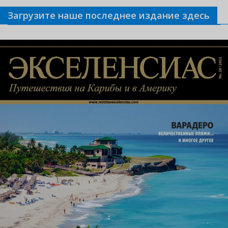
Загрузите наше последнее издание здесь
Связанные новости