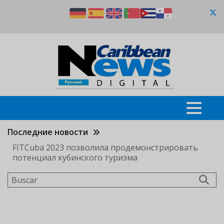
Pasar
al
contenido
principal
Последние новости
FITCuba 2023 позволила продемонстрировать
потенциал кубинского туризма
Buscar