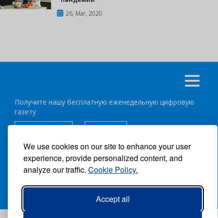
26, Mar, 2020
Получите нашу бесплатную еженедельную цифровую
газету
подписаться
отписка
We use cookies on our site to enhance your user
experience, provide personalized content, and
Следуйте за нами:
analyze our traffic.
Cookie Policy.
ВСЕ ПРАВА ЗАЩИЩЕНЫ ®CARIBBEAN NEWS DIGITAL.
АВТОР:
GRUPO EXCELENCIAS.
Accept all